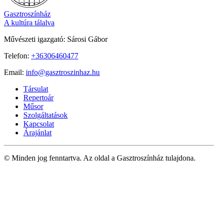
Gasztroszínház
A kultúra tálalva
Művészeti igazgató: Sárosi Gábor
Telefon:
+36306460477
Email:
info@gasztroszinhaz.hu
Társulat
Repertoár
Műsor
Szolgáltatások
Kapcsolat
Árajánlat
© Minden jog fenntartva. Az oldal a Gasztroszínház tulajdona.