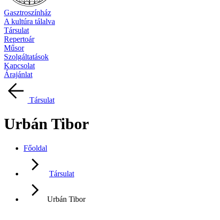
Gasztroszínház
A kultúra tálalva
Társulat
Repertoár
Műsor
Szolgáltatások
Kapcsolat
Árajánlat
Társulat
Urbán Tibor
Főoldal
Társulat
Urbán Tibor